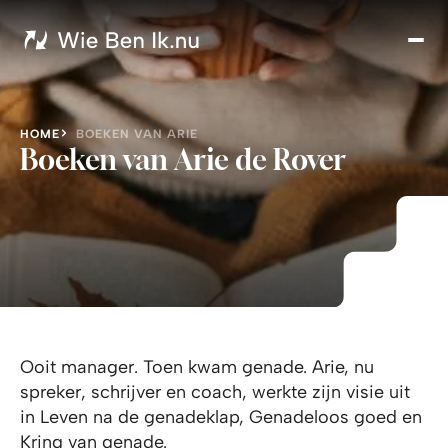
Hom
Audi
mail
Quiz
HOME
BOEKEN VAN ARIE
Arti
Boeken van Arie de Rover
Ove
Arie
Ooit manager. Toen kwam genade. Arie, nu
spreker, schrijver en coach, werkte zijn visie uit
in Leven na de genadeklap, Genadeloos goed en
Kring van genade.